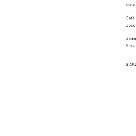
sur d
Café 
Bosq
Semin
Servi
SÍG