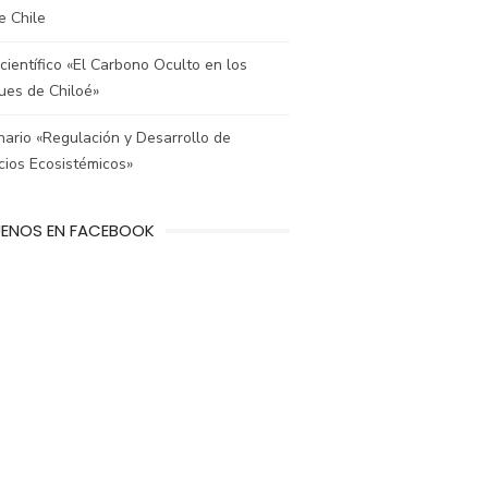
e Chile
científico «El Carbono Oculto en los
ues de Chiloé»
ario «Regulación y Desarrollo de
cios Ecosistémicos»
UENOS EN FACEBOOK