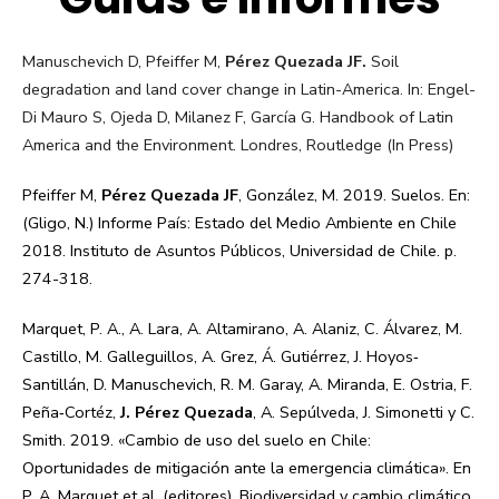
Manuschevich D, Pfeiffer M,
Pérez Quezada JF.
Soil
degradation and land cover change in Latin-America. In: Engel-
Di Mauro S, Ojeda D, Milanez F, García G. Handbook of Latin
America and the Environment. Londres, Routledge (In Press)
Pfeiffer M,
Pérez Quezada JF
, González, M. 2019. Suelos. En:
(Gligo, N.) Informe País: Estado del Medio Ambiente en Chile
2018. Instituto de Asuntos Públicos, Universidad de Chile. p.
274-318.
Marquet, P. A., A. Lara, A. Altamirano, A. Alaniz, C. Álvarez, M.
Castillo, M. Galleguillos, A. Grez, Á. Gutiérrez, J. Hoyos
‐
Santillán, D. Manuschevich, R. M. Garay, A. Miranda, E. Ostria, F.
Peña
‐
Cortéz,
J. Pérez
Quezada
, A. Sepúlveda, J. Simonetti y C.
Smith. 2019. «Cambio de uso del suelo en Chile:
Oportunidades de mitigación ante la emergencia climática». En
P. A. Marquet et al. (editores), Biodiversidad y cambio climático