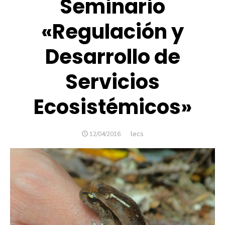
Seminario
«Regulación y
Desarrollo de
Servicios
Ecosistémicos»
Autor
lecs
PUBLICADO
12/04/2016
EL