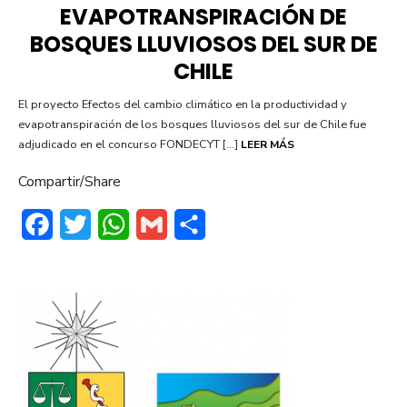
EVAPOTRANSPIRACIÓN DE
BOSQUES LLUVIOSOS DEL SUR DE
CHILE
El proyecto Efectos del cambio climático en la productividad y
evapotranspiración de los bosques lluviosos del sur de Chile fue
adjudicado en el concurso FONDECYT […]
LEER MÁS
Compartir/Share
F
T
W
G
C
a
w
h
m
o
c
i
a
a
m
e
t
t
i
p
b
t
s
l
a
o
e
A
r