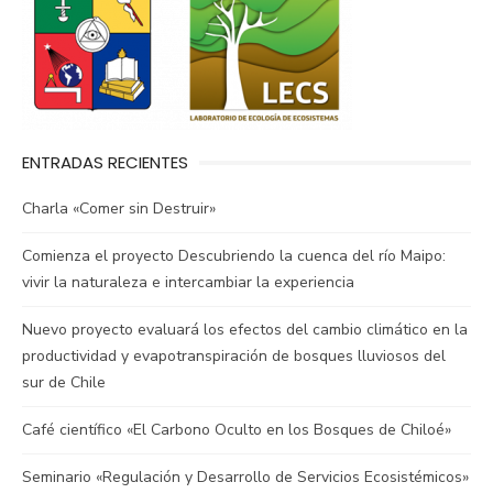
o
r
p
t
k
p
i
r
ENTRADAS RECIENTES
Charla «Comer sin Destruir»
Comienza el proyecto Descubriendo la cuenca del río Maipo:
vivir la naturaleza e intercambiar la experiencia
Nuevo proyecto evaluará los efectos del cambio climático en la
productividad y evapotranspiración de bosques lluviosos del
sur de Chile
Café científico «El Carbono Oculto en los Bosques de Chiloé»
Seminario «Regulación y Desarrollo de Servicios Ecosistémicos»