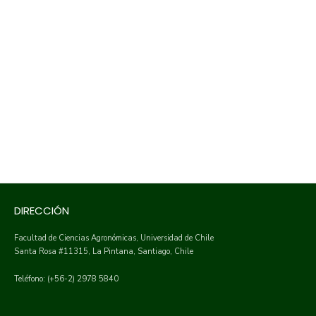
DIRECCIÓN
Facultad de Ciencias Agronómicas, Universidad de Chile
Santa Rosa #11315, La Pintana, Santiago, Chile
Teléfono: (+56-2) 2978 5840