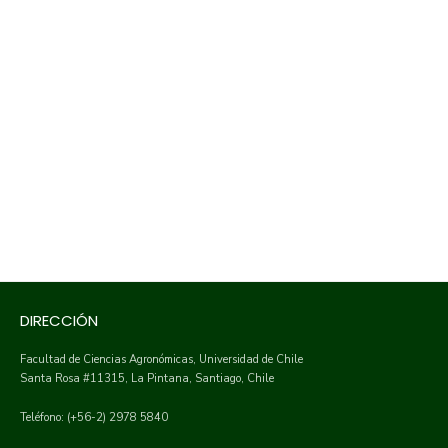
DIRECCIÓN
Facultad de Ciencias Agronómicas, Universidad de Chile
Santa Rosa #11315, La Pintana, Santiago, Chile
Teléfono: (+56-2) 2978 5840